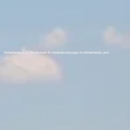
Mühlenkinder e. V. - Förderverein für Kindereinrichtungen im Mühlenbecker Land