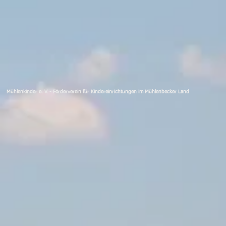
Mühlenkinder e. V. - Förderverein für Kindereinrichtungen im Mühlenbecker Land