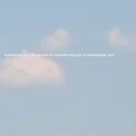
Mühlenkinder e. V. - Förderverein für Kindereinrichtungen im Mühlenbecker Land